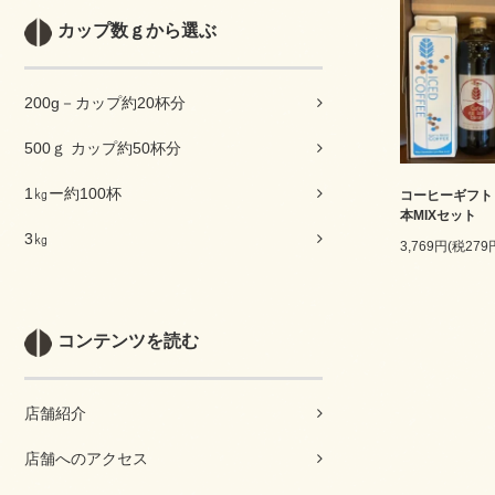
カップ数ｇから選ぶ
200g－カップ約20杯分
500ｇ カップ約50杯分
1㎏ー約100杯
コーヒーギフト
本MIXセット
3㎏
3,769円(税279
コンテンツを読む
店舗紹介
店舗へのアクセス