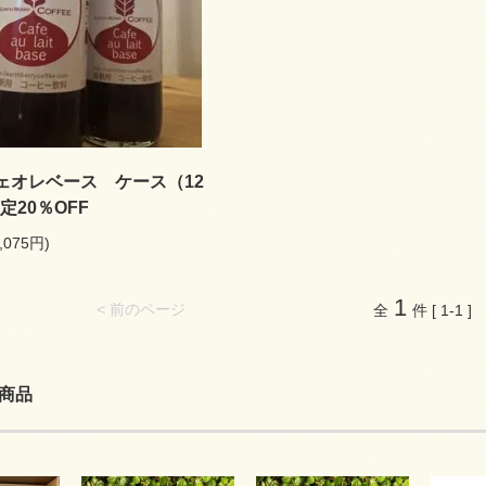
ェオレベース ケース（12
定20％OFF
,075円)
1
< 前のページ
全
件 [ 1-1 ]
商品