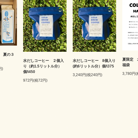
 夏の３
夏限定 
水だしコーヒー ２個入
水だしコーヒー 8個入り
福袋
り（約1.5リットル分）
(約6リットル分）個/\375
円)
個/\450
3,780円
3,240円(税240円)
972円(税72円)