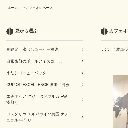
ホーム
>
カフェオレベース
豆から選ぶ
カフェオ
夏限定 水出しコーヒー福袋
バラ（1本単
自家焙煎のボトルアイスコーヒー
水だしコーヒーパック
CUP OF EXCELLENCE 国際品評会
エチオピア グジ タベブルカ FW
浅煎り
コスタリカ エルパライソ農園 ナチ
ュラル 中煎り