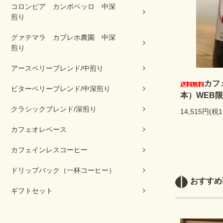
コロンビア カンポベッロ 中深
煎り
グァテマラ カブレホ農園 中深
煎り
アースベリーブレンド/中煎り
カフ
ビターベリーブレンド/中深煎り
本）WEB限
クラシックブレンド/深煎り
14,515円(税1
カフェオレベース
カフェインレスコーヒー
ドリップバック（一杯コーヒー）
おすすめ
ギフトセット